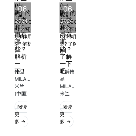
(中
(中
分。它
更加完
链、脚
06
06
国) 的
国) 的
们不仅
美的重
链等不
种类
种类
2024-
2024-
能为饰
要组成
同的饰
和作
和作
02
02
品增添
部分。
品制
用有
用有
美感，
然而，
作。根
哪
哪
还能起
对于许
据不同
些？
些？
的
解析
了解
一
一下
下！
吧！
饰品
了解饰
MILAN.COM,
品
米兰
MILAN.COM,
(中国)
米兰
的种类
(中国)
阅读
阅读
与作用
的种类
更
更
饰品
和作用
多 →
多 →
MILAN.COM,
饰品
米兰
MILAN.COM,