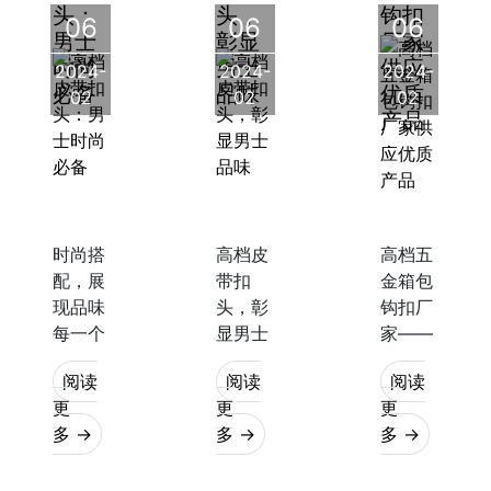
头：
头，
钩扣
06
06
06
男士
彰显
厂家
时尚
男士
供应
2024-
2024-
2024-
必备
品味
优质
02
02
02
产品
时尚搭
高档皮
高档五
配，展
带扣
金箱包
现品味
头，彰
钩扣厂
每一个
显男士
家——
细节都
品味
提供优
阅读
阅读
阅读
能展现
作为一
质产品
更
更
更
一个人
种重要
在现代
多 →
多 →
多 →
的品味
的男士
社会，
和气
配饰，
箱包和