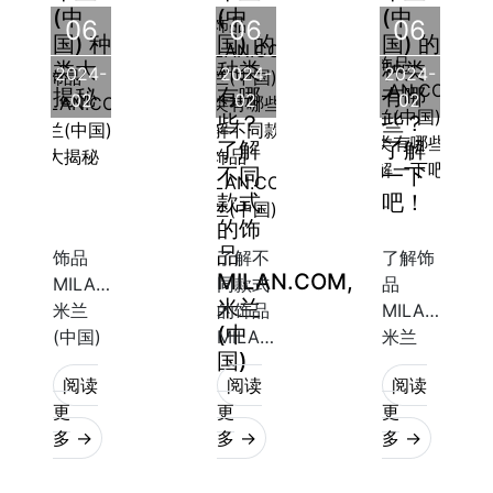
(中
(中
(中
领域。
示个人
戴者增
06
06
06
国) 种
国) 的
国) 的
无论是
品味和
添时尚
类大
种类
种类
2024-
2024-
2024-
作为项
风格的
感，还
揭秘
有哪
有哪
02
02
02
链、手
重要元
能够突
些？
些？
链、还
素之
出个性
了解
了解
是
一。不
和品味
不同
一下
同种类
款式
吧！
的饰
品
饰品
了解不
了解饰
MILAN.COM,
MILAN.COM,
同款式
品
米兰
米兰
的饰品
MILAN.COM,
(中
(中国)
MILAN.COM,
米兰
国)
种类大
米兰
(中国)
阅读
阅读
阅读
揭秘
(中国)
的种类
更
更
更
饰品
无论是
饰品
多 →
多 →
多 →
MILAN.COM,
项链、
MILAN.COM,
米兰
手链还
米兰