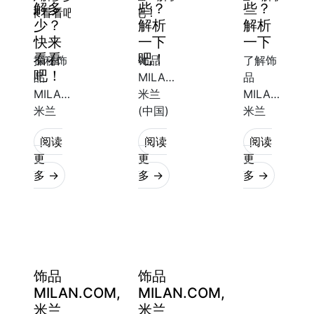
解多
些？
些？
途进行
少？
解析
解析
快来
一下
一下
看看
吧！
探秘饰
饰品
了解饰
吧！
品
MILAN.COM,
品
MILAN.COM,
米兰
MILAN.COM,
米兰
(中国)
米兰
(中国)
的种类
(中国)
阅读
阅读
阅读
的种类
和区别
的种类
更
更
更
和区别
饰品
多 →
多 →
多 →
当我们
在现如
MILAN.COM,
谈到饰
今的时
米兰
品时，
尚界，
(中国)
MILAN.COM,
饰品
是一种
米兰
MILAN.COM,
常见的
(中国)
米兰
饰品，
饰品
饰品
是必不
(中国)
它可以
MILAN.COM,
MILAN.COM,
可少的
是让人
用于手
米兰
米兰
一部
们装扮
链、项