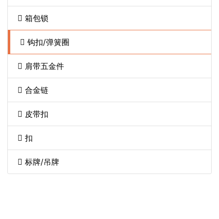
箱包锁
钩扣/弹簧圈
肩带五金件
合金链
皮带扣
扣
标牌/吊牌