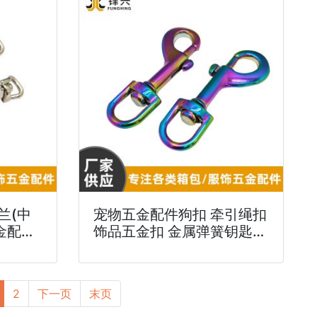
米兰(中
宠物五金配件狗扣 牵引绳扣
金配件
饰品五金扣 金属弹簧钥匙钩
扣
2
下一页
末页