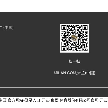
米兰(中国)
扫一扫
MILAN.COM,米兰(中国)
(中国)官方网站-登录入口
开云(集团)体育股份有限公司官网
开云