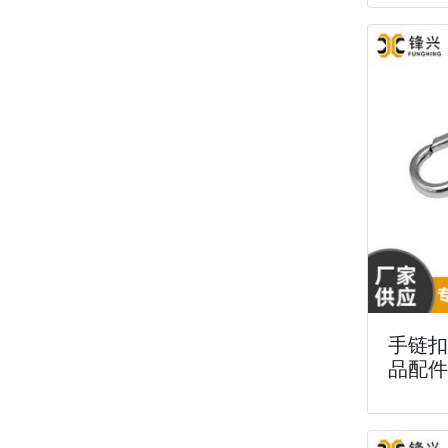
手链扣
品配件