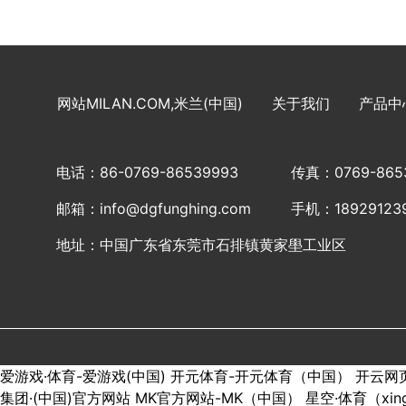
网站MILAN.COM,米兰(中国)
关于我们
产品中
电话：86-0769-86539993
传真：0769-865
邮箱：info@dgfunghing.com
手机：18929123
地址：中国广东省东莞市石排镇黄家壆工业区
爱游戏·体育-爱游戏(中国)
开元体育-开元体育（中国）
开云网
集团·(中国)官方网站
MK官方网站-MK（中国）
星空·体育（xin