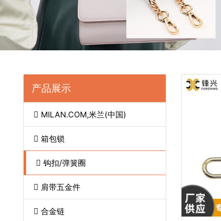
产品展示
MILAN.COM,米兰(中国)
箱包锁
钩扣/弹簧圈
肩带五金件
合金链