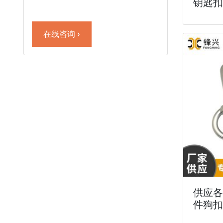
钥匙扣
虾扣
在线咨询 ›
供应各
件狗扣
钩扣