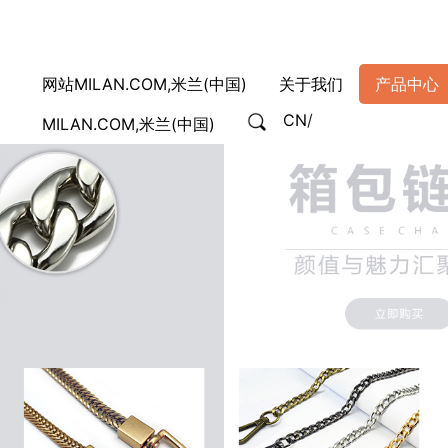
网站MILAN.COM,米兰(中国)
关于我们
产品中心
CN
/
MILAN.COM,米兰(中国)