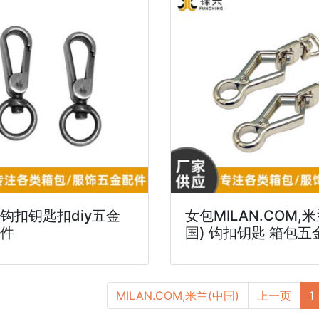
钩扣钥匙扣diy五金
女包MILAN.COM,
件
国) 钩扣钥匙 箱包五
挂扣狗扣饰品扣直供
MILAN.COM,米兰(中国)
上一页
1