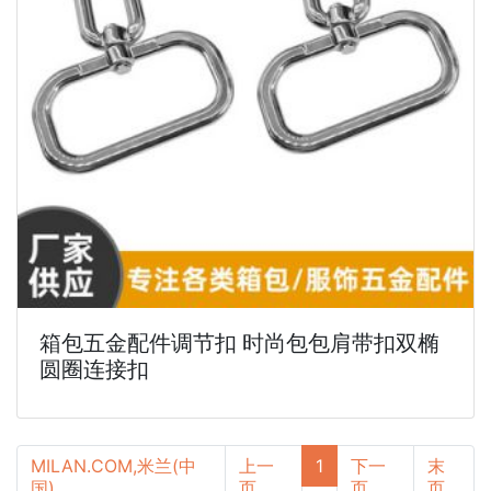
箱包五金配件调节扣 时尚包包肩带扣双椭
圆圈连接扣
MILAN.COM,米兰(中
上一
1
下一
末
国)
页
页
页