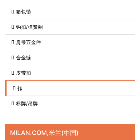
箱包锁
钩扣/弹簧圈
肩带五金件
合金链
皮带扣
扣
标牌/吊牌
MILAN.COM,米兰(中国)