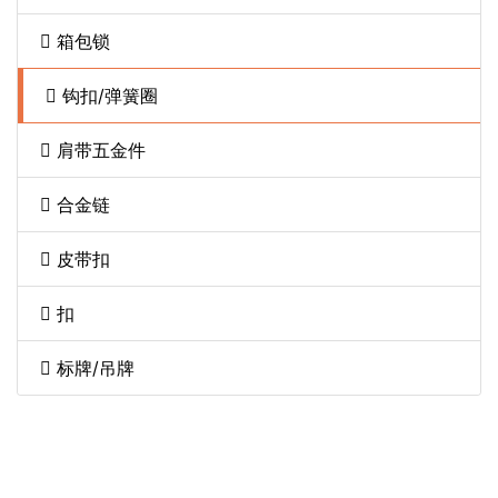
箱包锁
钩扣/弹簧圈
肩带五金件
合金链
皮带扣
扣
标牌/吊牌