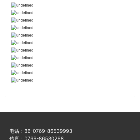
电话：86-0769-86539993
传真：0769-86530298