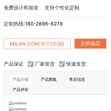
免费设计和加攻 支持个性化定制
定制热线:180-2896-8278
立即购买
MILAN.COM,米兰(中国)
产品保证
☑ 厂家发货
☑ 快速发货
产品介绍
产品图集
售后信息
产品评价