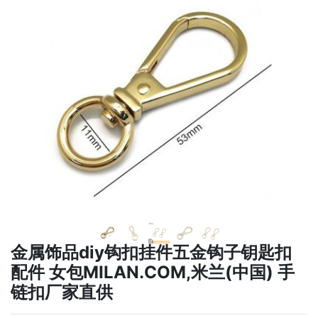
下一张
下一张
金属饰品diy钩扣挂件五金钩子钥匙扣
配件 女包MILAN.COM,米兰(中国) 手
链扣厂家直供