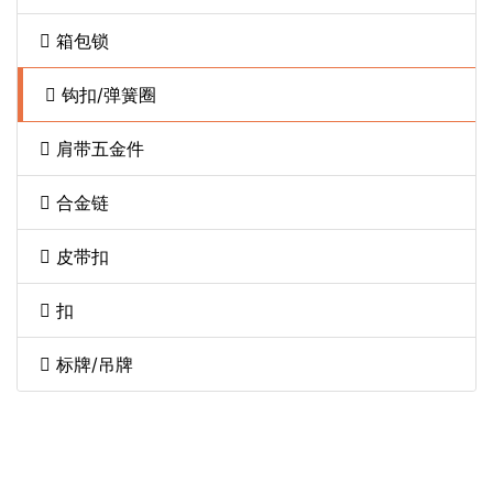
箱包锁
钩扣/弹簧圈
肩带五金件
合金链
皮带扣
扣
标牌/吊牌