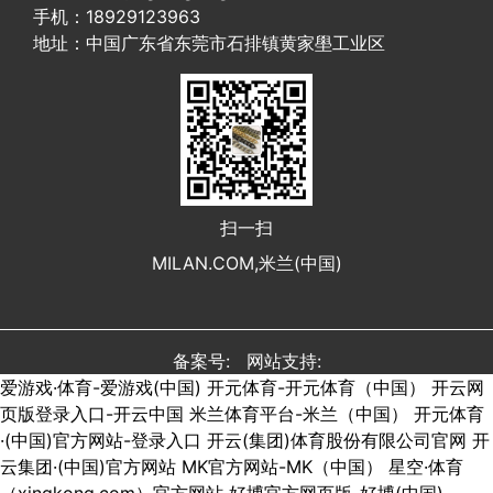
手机：18929123963
地址：中国广东省东莞市石排镇黄家壆工业区
扫一扫
MILAN.COM,米兰(中国)
备案号: 网站支持:
爱游戏·体育-爱游戏(中国)
开元体育-开元体育（中国）
开云网
页版登录入口-开云中国
米兰体育平台-米兰（中国）
开元体育
·(中国)官方网站-登录入口
开云(集团)体育股份有限公司官网
开
云集团·(中国)官方网站
MK官方网站-MK（中国）
星空·体育