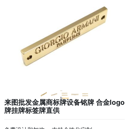
下一张
下一张
来图批发金属商标牌设备铭牌 合金logo
牌挂牌标签牌直供