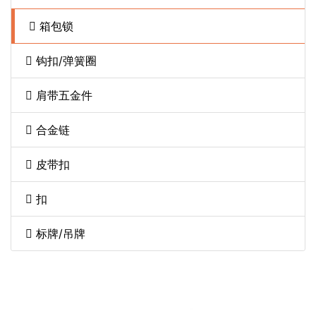
箱包锁
钩扣/弹簧圈
肩带五金件
合金链
皮带扣
扣
标牌/吊牌