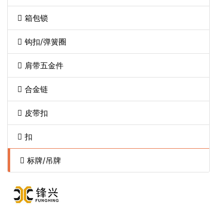
箱包锁
钩扣/弹簧圈
肩带五金件
合金链
皮带扣
扣
标牌/吊牌