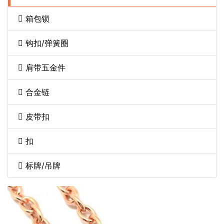
箱包锁
钩扣/弹簧圈
肩带五金件
合金链
皮带扣
扣
标牌/吊牌