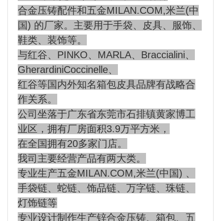
合金压铸配件和五金MILAN.COM,米兰(中
国) 的厂家。主要用于手袋、皮具、服饰、
鞋类、装饰等。
与红谷、PINKO、MARLA、Braccialini、
GherardiniCoccinelle、
红谷等国内外知名箱包皮具品牌有战略合
作关系。
公司坐落于广东省东莞市石排镇黄家博工
业区，拥有厂房面积3.9万平方米，
在全国拥有20多家门店。
我司主要经营产品有两大类。
专业生产五金MILAN.COM,米兰(中国) 、
手袋链、蛇链、饰品链、万字链、珠链、
灯饰链等
专业设计制作生产锌合金压铸、箱包、五