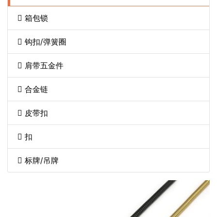
箱包锁
钩扣/弹簧圈
肩带五金件
合金链
皮带扣
扣
标牌/吊牌