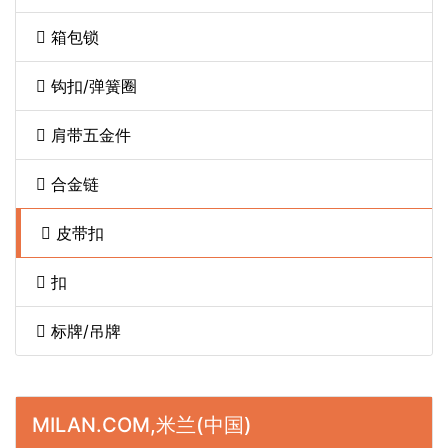
箱包锁
钩扣/弹簧圈
肩带五金件
合金链
皮带扣
扣
标牌/吊牌
MILAN.COM,米兰(中国)