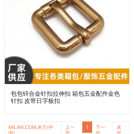
包包锌合金针扣拉伸扣 箱包五金配件金色
针扣 皮带日字板扣
MILAN.COM,米兰(中
上一
1
下一
末
国)
页
页
页