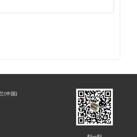
米兰(中国)
扫一扫